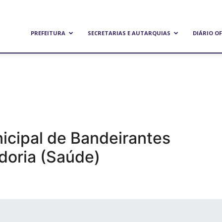
refeitura
PREFEITURA
SECRETARIAS E AUTARQUIAS
DIÁRIO OF
unicipal
e
nicipal de Bandeirantes
doria (Saúde)
andeirantes