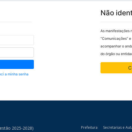
Não ident
As manifestações r
“Comunicações” e 
acompanhar o anda
do órgão ou entidad
C
ci a minha senha
Prefeitura
Secretarias e Aut
Gestão 2025-2028)