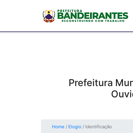
P
M
d
Prefeitura Mu
Ouvi
B
Home
/
Elogio
/ Identificação