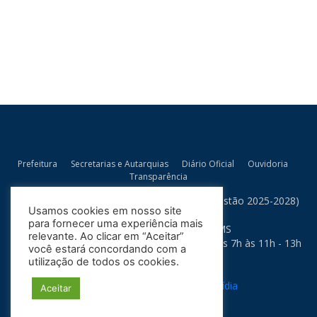
Prefeitura
Secretarias e Autarquias
Diário Oficial
Ouvidoria
Transparência
Prefeitura Municipal de Bandeirantes/MS (Gestão 2025-2028)
Usamos cookies em nosso site
Rua Artur Bernardes, 300
para fornecer uma experiência mais
79.430-015 - Bandeirantes - MS
relevante. Ao clicar em “Aceitar”
Horário de Atendimento: Segunda a Sexta das 7h às 11h - 13h
você estará concordando com a
às 17h
utilização de todos os cookies.
Política de Privacidade
Site desenvolvido por:
Soma Mídia
Aceitar