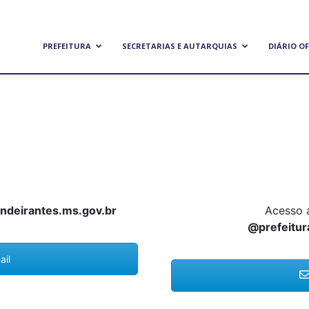
refeitura
PREFEITURA
SECRETARIAS E AUTARQUIAS
DIÁRIO OF
unicipal
e
deirantes.ms.gov.br
Acesso 
@prefeitur
andeirantes
il