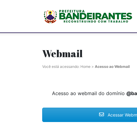
P
M
Webmail
Você está acessando:
Home
>
Acesso ao Webmail
d
Acesso ao webmail do domínio
@ban
B
Acessar Webma