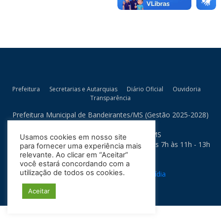
Prefeitura
Secretarias e Autarquias
Diário Oficial
Ouvidoria
Transparência
Prefeitura Municipal de Bandeirantes/MS (Gestão 2025-2028)
Rua Artur Bernardes, 300
79.430-015 - Bandeirantes - MS
Usamos cookies em nosso site
Horário de Atendimento: Segunda a Sexta das 7h às 11h - 13h
para fornecer uma experiência mais
às 17h
relevante. Ao clicar em “Aceitar”
você estará concordando com a
Política de Privacidade
utilização de todos os cookies.
Site desenvolvido por:
Soma Mídia
Aceitar