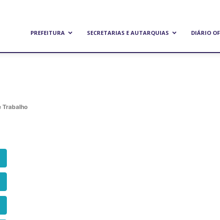
refeitura
PREFEITURA
SECRETARIAS E AUTARQUIAS
DIÁRIO OF
unicipal
e Trabalho
e
andeirantes