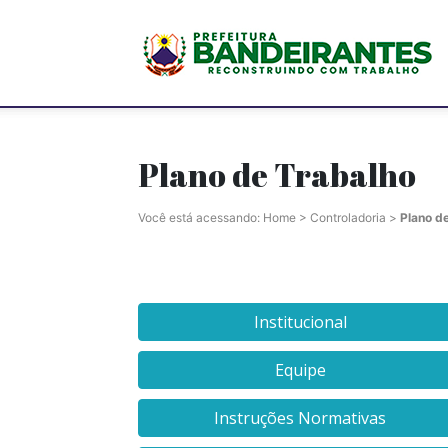
P
M
Plano de Trabalho
Você está acessando:
Home
>
Controladoria
>
Plano d
d
Institucional
Equipe
B
Instruções Normativas