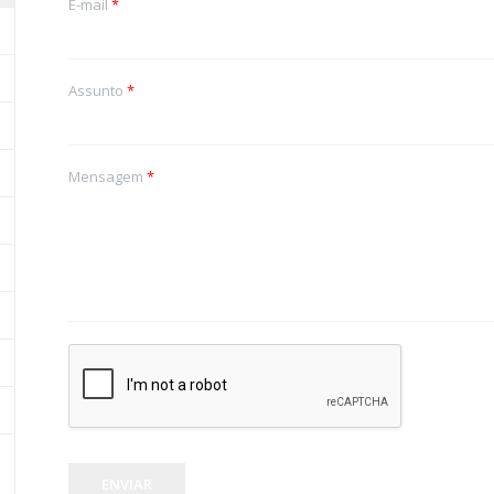
E-mail
*
Assunto
*
Mensagem
*
ENVIAR