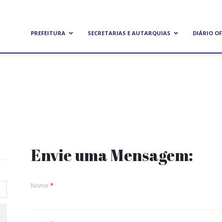
refeitura
PREFEITURA
SECRETARIAS E AUTARQUIAS
DIÁRIO OF
unicipal
e
Envie uma Mensagem:
andeirantes
Nome
*