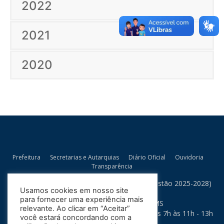
2022
2021
2020
Prefeitura
Secretarias e Autarquias
Diário Oficial
Ouvidoria
Transparência
Prefeitura Municipal de Bandeirantes/MS (Gestão 2025-2028)
Usamos cookies em nosso site
Rua Artur Bernardes, 300
para fornecer uma experiência mais
79.430-015 - Bandeirantes - MS
relevante. Ao clicar em “Aceitar”
Horário de Atendimento: Segunda a Sexta das 7h às 11h - 13h
você estará concordando com a
às 17h