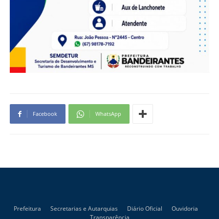
Facebook
WhatsApp
Prefeitura
Secretarias e Autarquias
Diário Oficial
Ouvidoria
Transparência