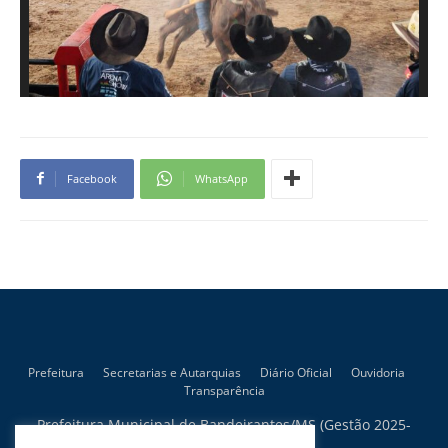
Facebook
WhatsApp
Prefeitura
Secretarias e Autarquias
Diário Oficial
Ouvidoria
Transparência
Prefeitura Municipal de Bandeirantes/MS (Gestão 2025-
2028)