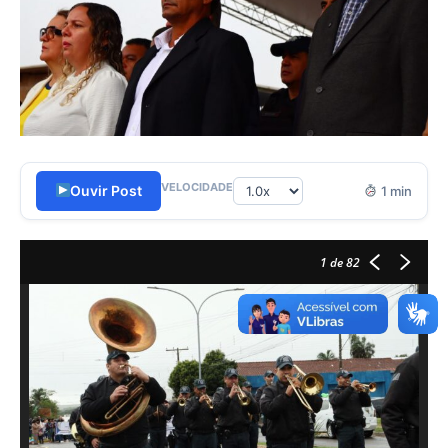
VELOCIDADE
Ouvir Post
1 min
1
de 82