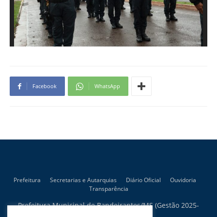
Facebook
WhatsApp
Prefeitura
Secretarias e Autarquias
Diário Oficial
Ouvidoria
Transparência
Prefeitura Municipal de Bandeirantes/MS (Gestão 2025-
2028)