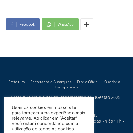
Facebook
WhatsApp
Prefeitura
Secretarias e Autarquias
Diário Oficial
Ouvidoria
Transparência
Prefeitura Municipal de Bandeirantes/MS (Gestão 2025-
2028)
Usamos cookies em nosso site
Rua Artur Bernardes, 300
para fornecer uma experiência mais
79.430-015 - Bandeirantes - MS
relevante. Ao clicar em “Aceitar”
Horário de Atendimento: Segunda a Sexta das 7h às 11h -
você estará concordando com a
13h às 17h
utilização de todos os cookies.
Política de Privacidade