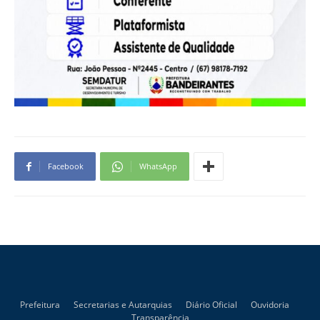
Facebook
WhatsApp
Prefeitura
Secretarias e Autarquias
Diário Oficial
Ouvidoria
Transparência