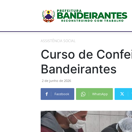
P
ASSISTÊNCIA SOCIAL
M
Curso de Confei
Bandeirantes
d
2 de junho de 2026
Facebook
WhatsApp
B