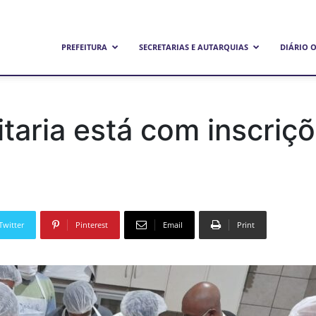
refeitura
PREFEITURA
SECRETARIAS E AUTARQUIAS
DIÁRIO O
unicipal
taria está com inscriç
e
Twitter
Pinterest
Email
Print
andeirantes