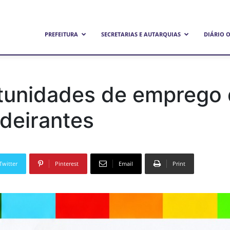
refeitura
PREFEITURA
SECRETARIAS E AUTARQUIAS
DIÁRIO O
unicipal
rtunidades de emprego 
ndeirantes
e
Twitter
Pinterest
Email
Print
andeirantes