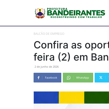
P
BALCÃO DE EMPREGO
M
Confira as opo
feira (2) em Ba
d
2 de junho de 2026
Facebook
WhatsApp
B