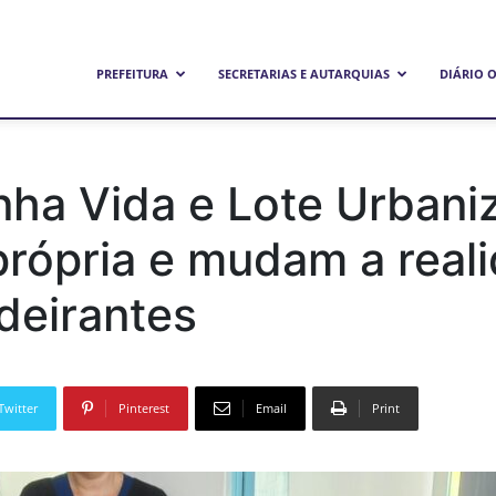
refeitura
PREFEITURA
SECRETARIAS E AUTARQUIAS
DIÁRIO O
unicipal
ha Vida e Lote Urbani
própria e mudam a real
e
deirantes
andeirantes
Twitter
Pinterest
Email
Print