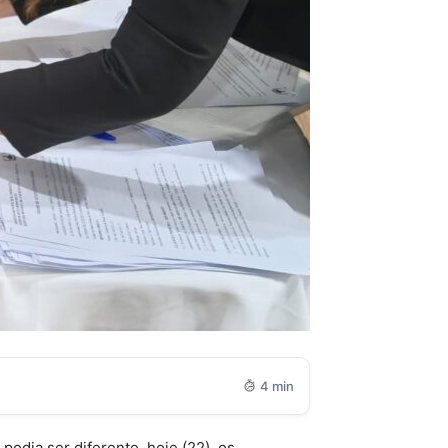
4 min
odia ser diferente, hoje (22), os