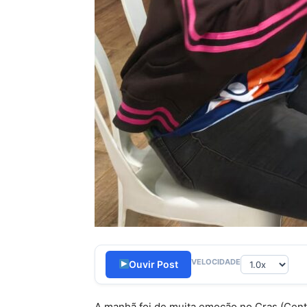
VELOCIDADE
Ouvir Post
A manhã foi de muita emoção no Cras (Centro