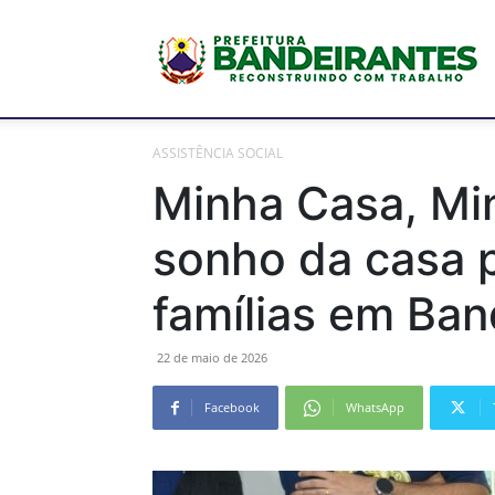
P
ASSISTÊNCIA SOCIAL
M
Minha Casa, Min
sonho da casa 
d
famílias em Ban
22 de maio de 2026
B
Facebook
WhatsApp