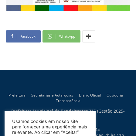
Facebook
WhatsApp
Prefeitura
Secretarias e Autarquias
Diário Oficial
Ouvidoria
Transparência
Prefeitura Municipal de Bandeirantes/MS (Gestão 2025-
2028)
Usamos cookies em nosso site
Rua Artur Bernardes, 300
para fornecer uma experiência mais
79.430-015 - Bandeirantes - MS
relevante. Ao clicar em “Aceitar”
Horário de Atendimento: Segunda a Sexta das 7h às 11h -