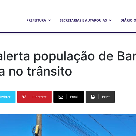
refeitura
PREFEITURA
SECRETARIAS E AUTARQUIAS
DIÁRIO O
unicipal
 alerta população de Ba
 no trânsito
e
Twitter
Pinterest
Email
Print
andeirantes