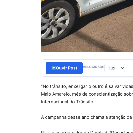
VELOCIDADE
Ouvir Post
“No trânsito, enxergar o outro é salvar vid
Maio Amarelo, mês de conscientização sobr
Internacional do Trânsito.
A campanha desse ano chama a atenção da im
Para o coordenador do Demtrab (Departament