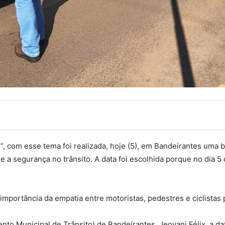
as”, com esse tema foi realizada, hoje (5), em Bandeirantes uma
e a segurança no trânsito. A data foi escolhida porque no dia
portância da empatia entre motoristas, pedestres e ciclistas p
o Municipal de Trânsito) de Bandeirantes, Jeovani Félix, a da