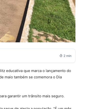
2 min
 blitz educativa que marca o lançamento do
 5 de maio também se comemora o Dia
ara garantir um trânsito mais seguro.
ta serve de alerta a população. “É um mês