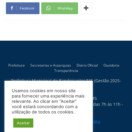
Facebook
WhatsApp
Prefeitura
Secretarias e Autarquias
Diário Oficial
Ouvidoria
Transparência
Prefeitura Municipal de Bandeirantes/MS (Gestão 2025-
2028)
Usamos cookies em nosso site
Rua Artur Bernardes, 300
para fornecer uma experiência mais
79.430-015 - Bandeirantes - MS
relevante. Ao clicar em “Aceitar”
Horário de Atendimento: Segunda a Sexta das 7h às 11h -
você estará concordando com a
13h às 17h
utilização de todos os cookies.
Política de Privacidade
Site desenvolvido por:
Soma Mídia
Aceitar