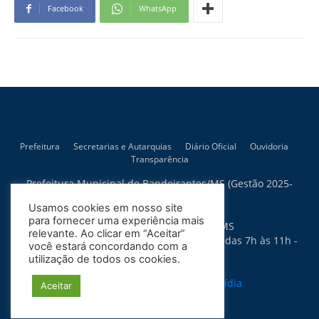
Facebook
WhatsApp
Prefeitura
Secretarias e Autarquias
Diário Oficial
Ouvidoria
Transparência
Prefeitura Municipal de Bandeirantes/MS (Gestão 2025-
2028)
Usamos cookies em nosso site
Rua Artur Bernardes, 300
para fornecer uma experiência mais
79.430-015 - Bandeirantes - MS
relevante. Ao clicar em “Aceitar”
Horário de Atendimento: Segunda a Sexta das 7h às 11h -
você estará concordando com a
13h às 17h
utilização de todos os cookies.
Política de Privacidade
Site desenvolvido por:
Soma Mídia
Aceitar