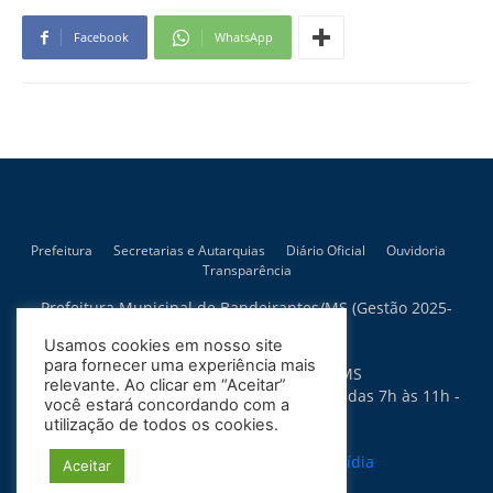
Facebook
WhatsApp
Prefeitura
Secretarias e Autarquias
Diário Oficial
Ouvidoria
Transparência
Prefeitura Municipal de Bandeirantes/MS (Gestão 2025-
2028)
Usamos cookies em nosso site
Rua Artur Bernardes, 300
para fornecer uma experiência mais
79.430-015 - Bandeirantes - MS
relevante. Ao clicar em “Aceitar”
Horário de Atendimento: Segunda a Sexta das 7h às 11h -
você estará concordando com a
13h às 17h
utilização de todos os cookies.
Política de Privacidade
Site desenvolvido por:
Soma Mídia
Aceitar