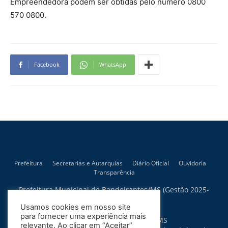
Empreendedora podem ser obtidas pelo número 0800
570 0800.
Facebook
WhatsApp
Prefeitura
Secretarias e Autarquias
Diário Oficial
Ouvidoria
Transparência
Prefeitura Municipal de Bandeirantes/MS (Gestão 2025-
2028)
Usamos cookies em nosso site
Rua Artur Bernardes, 300
para fornecer uma experiência mais
79.430-015 - Bandeirantes - MS
relevante. Ao clicar em “Aceitar”