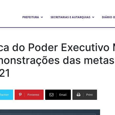
refeitura
PREFEITURA
SECRETARIAS E AUTARQUIAS
DIÁRIO O
unicipal
ca do Poder Executivo 
onstrações das metas f
e
21
andeirantes
Twitter
Pinterest
Email
Print