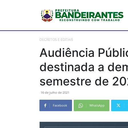
P
DECRETOS E EDITAIS
M
Audiência Públi
destinada a dem
d
semestre de 20
16 de julho de 2021
B
Facebook
WhatsApp