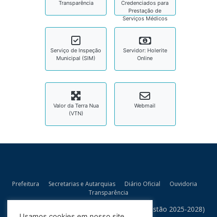
Transparência
Credenciados para
Prestação de
Serviços Médicos
Serviço de Inspeção
Servidor: Holerite
Municipal (SIM)
Online
Valor da Terra Nua
Webmail
(VTN)
Prefeitura
Secretarias e Autarquias
Diário Oficial
Ouvidoria
Transparência
Prefeitura Municipal de Bandeirantes/MS (Gestão 2025-2028)
Usamos cookies em nosso site